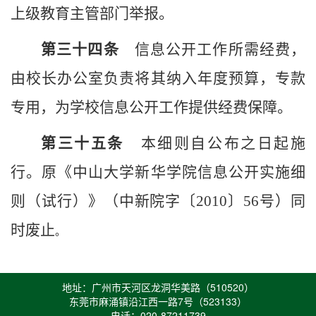
上级
教育
主管部门举报。
第三十
四
条
信息公开工作所需经费，
由
校长办公室
负责将其纳入年度预算，专款
专用，
为学校
信息公开工作
提供经费保障
。
第三十
五
条
本细则自
公布之日
起施
行。
原《中山大学新华学院信息公开实施细
则（试行）》（中新院字
〔
2010〕56号
）同
时废止
。
地址：广州市天河区龙洞华美路（510520）
东莞市麻涌镇沿江西一路7号（523133）
电话：020-87211739