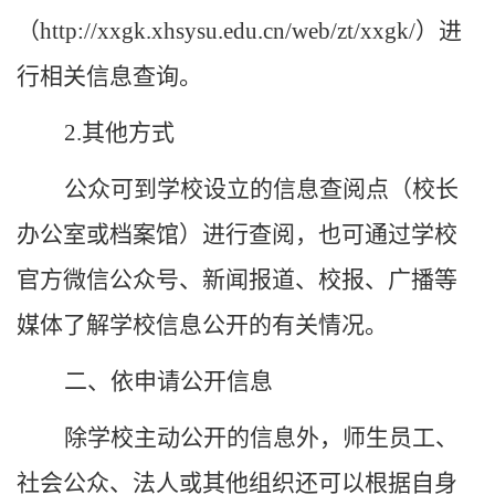
（
http://xxgk.xhsysu.edu.cn/web/zt/xxgk/）
进
行相关信息查询。
2.其他方式
公众可到
学校设立的信息
查阅点
（校长
办公室或档案馆）
进行查阅
，也
可通过
学校
官方微信公众号、
新闻
报道、校
报、广播等
媒体
了解
学校
信息公开的有关情况。
二、依申请公开信息
除
学校
主动公开的信息外，
师生员工、
社会公众
、法人
或
其他组织还可以根据自身